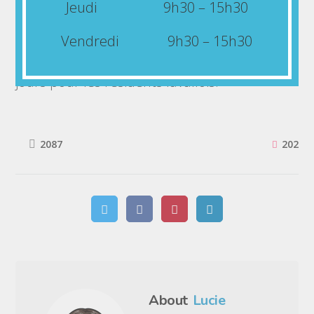
similaire n’était offerte avant aujourd’hui
Jeudi 9h30 – 15h30
dans le quartier. Les intéressés pourront
Vendredi 9h30 – 15h30
s’inscrire à compter du 8 février, par
téléphone ou en ligne, au coût de 26$ par
jours pour les résidents lavallois.
202
2087
About
Lucie