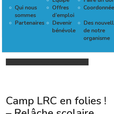
Modalités d’inscription
Équipe
Faire un do
Camp esti
Camp de la relâche scolaire
Nos activités
Camp LRC en Folies !
Qui nous
Assistance financière aux
Offres
Coordonnée
Camp de la relâche scolaire
sommes
activités
d’emploi
Boutique
Partenaires
Devenir
Des nouvell
bénévole
de notre
organisme
Inscription 2027 dès le 26 janvier
Camp LRC en folies !
– Relâche scolaire